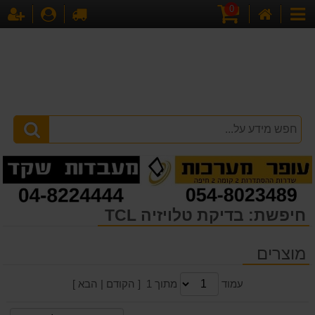
0
דף
עגלת
לקופה
התחברו
הר
קטגוריות
הבית
קניות
חיפשת: בדיקת טלויזיה TCL
מוצרים
עמוד
מתוך 1 [ הקודם | הבא ]