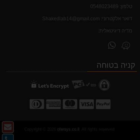
טלפון:
0548023489
דואר אלקטרוני:
Shakedlab14@gmail.com
מדיה דיגיטאלית:
פנה
מצא
אלינו
אותנו
ב-
ב-
קניה בטוחה
WhatsApp
Waze
צו
Copyright © 2026
ofersys.co.il
. All rights reserved.
ק
צו