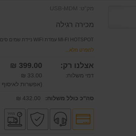
מק"ט: USB-MDM
מכירה רגילה
MI-FI HOTSPOT עמדת WIFI ניידת שמים סים ומקבלים אינטרנט מכל מקום בלי בעיה .
למפרט מלא...
אצלנו רק:
399.00 ₪
דמי משלוח:
33.00 ₪
(אפשרות לאיסוף ע
סה"כ כולל משלוח:
432.00 ₪
לחץ
שירות
קניה
מש
מהיר
לאפשרויות
מקצועי
בטוחה
מה
תשלומים