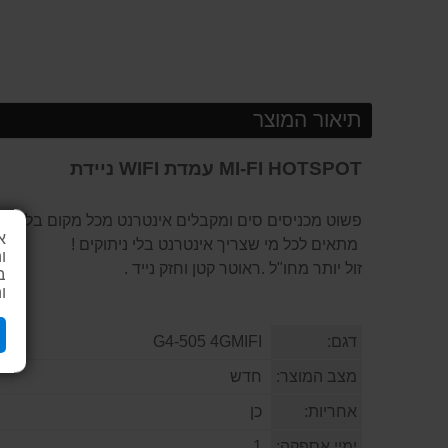
תיאור המוצר
MI-FI HOTSPOT עמדת WIFI ניידת
פשוט מכניסים סים ומקבלים אינטרנט מכל מקום בלי בעי
א
מתאים לכל מי שצריך אינטרנט בלי ניתוקים !
ו
זול יותר מחו"ל .ראוטר קטן וחזק נייד .
ב
ו
דגם:
G4-505 4GMIFI
מצב המוצר:
חדש
אחריות:
כן
ימיי אספקה:
1