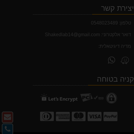
צירת קשר
טלפון:
0548023489
דואר אלקטרוני:
Shakedlab14@gmail.com
מדיה דיגיטאלית:
פנה
מצא
אלינו
אותנו
ב-
ב-
ניה בטוחה
WhatsApp
Waze
צו
ק
צו
-