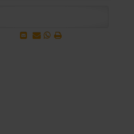
הדפס
WhatsApp
שאל
שלח
-
אותנו
לחבר
שאל
על
אותנו
המוצר
על
המוצר