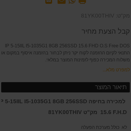
-
אותנו
לחבר
שאל
על
מק"ט: 81YK00THIV
אותנו
המוצר
על
קבל הצעת מחיר
המוצר
IP 5-15IIL I5-1035G1 8GB 256SSD 15.6 FHD O.S Free DOS
התנאי לקיום ההזמנה לקוח יקר ניתן לבחור בהזמנה איסוף במקום או
משלוח המכירה כפוף לזמינות המוצר במלאי.
למפרט מלא...
תיאור המוצר
למכירה בחיפה IP 5-15IIL I5-1035G1 8GB 256SSD
15.6 F.H.D מק"ט 81YK00THIV
לא כולל מערכת הפעלה