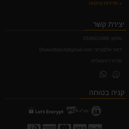
מדיניות פרטיות
יצירת קשר
טלפון:
0548023489
דואר אלקטרוני:
Shakedlab14@gmail.com
מדיה דיגיטאלית:
פנה
מצא
אלינו
אותנו
ב-
ב-
קניה בטוחה
WhatsApp
Waze