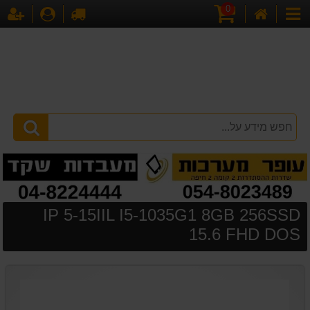
0
דף
עגלת
לקופה
התחברו
הר
קטגוריות
הבית
קניות
IP 5-15IIL I5-1035G1 8GB 256SSD
15.6 FHD DOS