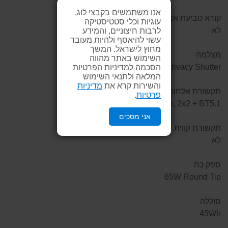
אנו משתמשים בקבצי לוג,
קורא טביעת אצבע
עוגיות וכלי סטטיסטיקה
לא
לרבות חיצוניים, והמידע
עשוי להיאסף ולהיות מעובד
מחוץ לישראל. המשך
מצלמה
השימוש באתר מהווה
720p with Privacy Shutter
הסכמה למדיניות הפרטיות
המלאה ולתנאי השימוש
והשירות קרא את
מדיניות
תקשורת אלחוטית
פרטיות
.
11ax, 2x2 + BT5.1
אני מסכים
תקשורת קווית
לא
ספק כח
65W Round Tip
סוללה
45Wh