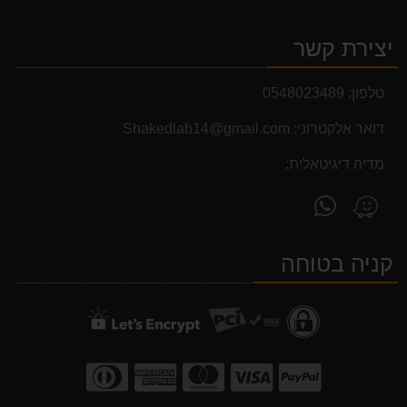
יצירת קשר
טלפון:
0548023489
דואר אלקטרוני:
Shakedlab14@gmail.com
מדיה דיגיטאלית:
פנה
מצא
אלינו
אותנו
ב-
ב-
קניה בטוחה
WhatsApp
Waze