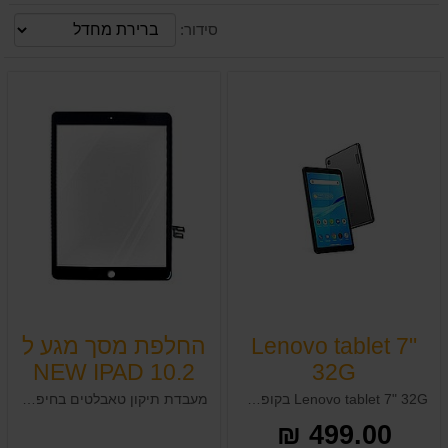
סידור:
Lenovo tablet 7"
החלפת מסך מגע ל
NEW IPAD 10.2
32G
MODEL A2197
Lenovo tablet 7" 32G בקופה ניתן לבחור איסוף עצמי או שליח עד בית לקוח
מעבדת תיקון טאבלטים בחיפה -תיקון טאבלטים של אפל ,לנובו,אסוס,קינדל ועוד .. החלפת מסך מגע ל NEW IPAD 10.2 MODEL A2197 החלפת מסך מגע A1893, A1474,A1475,A1476, A1396
499.00 ₪