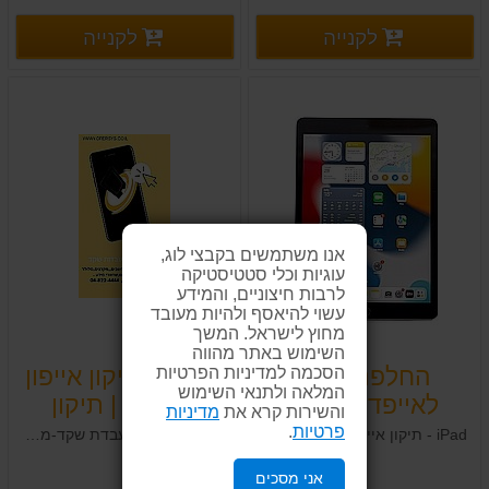
פרטים נוספים
פרטים
לקנייה
לקנייה
פרטים נוספים
פרטים נוספים
אנו משתמשים בקבצי לוג,
עוגיות וכלי סטטיסטיקה
לרבות חיצוניים, והמידע
עשוי להיאסף ולהיות מעובד
מחוץ לישראל. המשך
השימוש באתר מהווה
הסכמה למדיניות הפרטיות
החלפת מסך
מעבדת תיקון אייפון
המלאה ולתנאי השימוש
לאייפד בחיפה
בקריות | תיקון
והשירות קרא את
מדיניות
וקריות IPAD
אייפון בחיפה
פרטיות
.
iPad - תיקון אייפד במעבדת ותיקה ואמינה .04-8224444 תיקון אייפד בחיפה ובקריות מעבדה מקצועית להחלפת סוללה החלפת מסך באייפד IPAD החלפת דיגיטייזר או מסך קומפלט החלפת שקע אוזניות ,החלפת רמקול, שקע טעינה . .
עופר מערכות מעבדת שקד-מעבדה מקצועית לתיקוני אייפון בצפון ,בחיפה,בקריות
אני מסכים