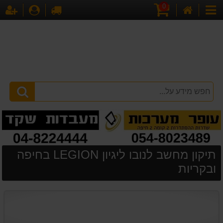
0
דף
עגלת
לקופה
התחברו
הר
קטגוריות
הבית
קניות
תיקון מחשב לנובו ליגיון LEGION בחיפה
ובקריות