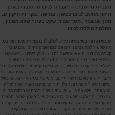
מעבדת מחשבים – מעבדת לנובו מהטובות בארץ
תיקון מחשב לנובו בצפון , בחיפה , בקריות תיקון גב
מסך שנשבר , מסך שבור, שקע טעינה שלא מטעין ,
החלפת סוללה לנובו.
הן בשירות והן במקצועיות כידוע לכולם לנובו ממותג מאוד חזק בכל
מה שקשור למחשבים ניידים וגם במחשבים נייחים ישנם לנובו
קטנים כמו דגמי ה 20RR וישנם גם 17.3 אינץ גיימינג THINKPAD
LEGION ועוד דגמים משובחים.מחשבי לנובו ידועים בביצועים
מעולים, מחזיקים הרבה שנים כמעט ואין תקלות אך כשיש כאלו כדאי
להגיע למומחה בעל ותק רב שנים של כל סוגי הלנובו .עופר מערכות
מעבדות שקד מעבדת שירות לנובו מומלצת בכל הארץ בעיקר בשל
יעילות הטיפול והמהירות אצלנו תוך יום עסקים נאבחן את התקלה
ונציע פתרון אלא אם כן יש איזושהי בעיה מורכבת או חלקים מחו"ל
שמצריך יותר זמן טיפול .ניתן לבצע בכל איזור בארץ איסוף והחזרה
בעיקר מאוד נוח לאנשי עסקים וחברות לתושבי הצפון חיפה וקריות
בעופר מערכות מעבדות שקד יש אחריות על כל תיקון,חלקים