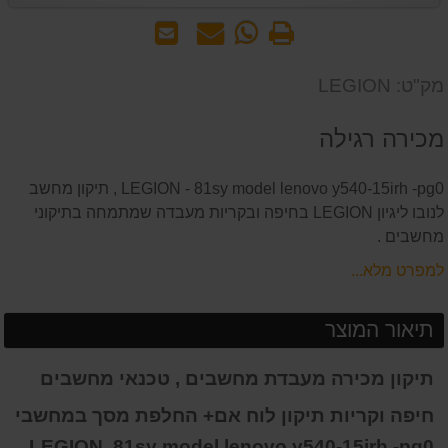
הדפס
WhatsApp
שאל
שלח
-
אותנו
לחבר
שאל
על
מק"ט: LEGION
אותנו
המוצר
על
מכירה רגילה
המוצר
LEGION - 81sy model lenovo y540-15irh -pg0 , תיקון מחשב
לנובו ליגיון LEGION בחיפה ובקריות מעבדה שמתמחה בתיקוני
מחשבים .
למפרט מלא...
תיאור המוצר
תיקון מכירה מעבדת מחשבים , טכנאי מחשבים
חיפה וקריות תיקון לוח אם+ החלפת מסך במחשבי
LEGION
81sy model lenovo y540-15irh -pg0