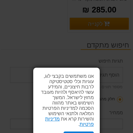
285.00 ₪
פרטים נוספים
לקנייה
פרטים נוספים
חיפוש מתקדם
תגיות חיפוש
אנו משתמשים בקבצי לוג,
עוגיות וכלי סטטיסטיקה
לרבות חיצוניים, והמידע
מספר תווים מינימאלי: 2
עשוי להיאסף ולהיות מעובד
מחוץ לישראל. המשך
חלק מהמילים
כל המילים
ביטוי
השימוש באתר מהווה
הסכמה למדיניות הפרטיות
ממחיר
המלאה ולתנאי השימוש
והשירות קרא את
מדיניות
פרטיות
.