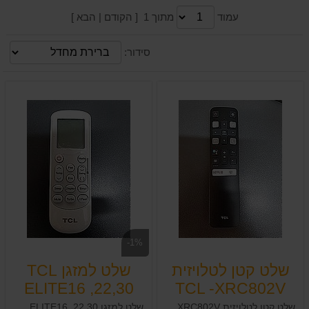
עמוד
מתוך 1 [ הקודם | הבא ]
סידור:
-1%
שלט קטן לטלויזית
שלט למזגן TCL
ELITE16 ,22,30
TCL -XRC802V
שלט קטן לטלויזית TCL -XRC802V
שלט למזגן TCL ELITE16 ,22,30