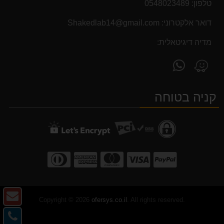
טלפון:
0548023489
דואר אלקטרוני:
Shakedlab14@gmail.com
מדיה דיגיטאלית:
פנה
מצא
אלינו
אותנו
ב-
ב-
קניה בטוחה
WhatsApp
Waze
צו
Copyright © 2026
ofersys.co.il
. All rights reserved.
ק
צו
-