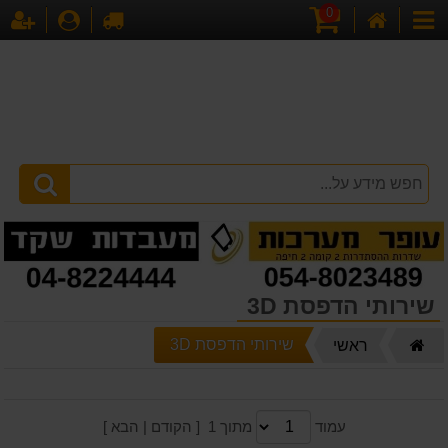
0
דף
עגלת
לקופה
התחברו
הר
קטגוריות
הבית
קניות
שירותי הדפסת 3D
דף
שירותי הדפסת 3D
ראשי
הבית
עמוד
מתוך 1 [ הקודם | הבא ]