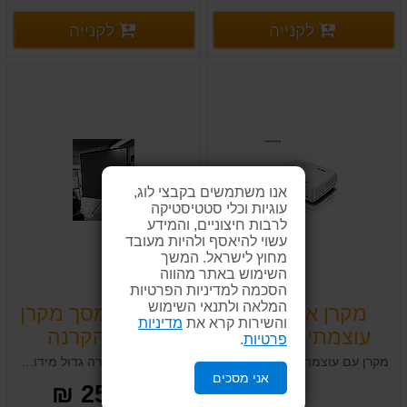
פרטים נוספים
פרטים
לקנייה
לקנייה
פרטים נוספים
פרטים נוספים
אנו משתמשים בקבצי לוג,
עוגיות וכלי סטטיסטיקה
לרבות חיצוניים, והמידע
עשוי להיאסף ולהיות מעובד
מחוץ לישראל. המשך
השימוש באתר מהווה
הסכמה למדיניות הפרטיות
המלאה ולתנאי השימוש
מקרן אופטומה
להשכרה מסך מקרן
והשירות קרא את
מדיניות
עוצמתי למכירה
גדול להקרנה
פרטיות
.
בחיפה
איכותית
מקרן עם עוצמת לומינס גבוהה FULL HD למכירה בעופר מערכות
מסך מקרן להשכרה גדול מידות 1.8מ' *2.5 מ' בחיפה ובקריות יש גם קטן יותר 1.8*1.8 ב -150 שח
אני מסכים
250.00 ₪