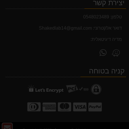
יצירת קשר
טלפון:
0548023489
דואר אלקטרוני:
Shakedlab14@gmail.com
מדיה דיגיטאלית:
פנה
מצא
אלינו
אותנו
ב-
ב-
קניה בטוחה
WhatsApp
Waze
צו