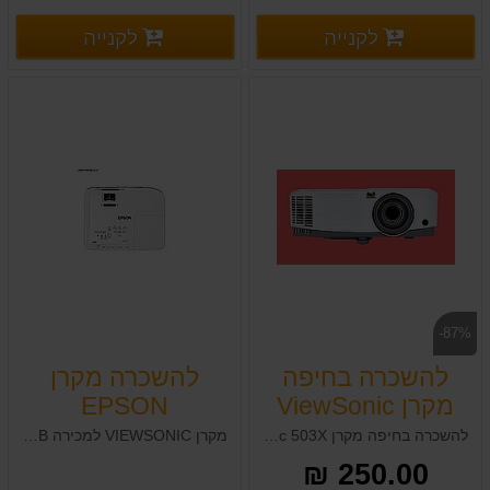
פרטים נוספים
פרטים
לקנייה
לקנייה
פרטים נוספים
פרטים נוספים
-87%
להשכרה בחיפה
להשכרה מקרן
מקרן ViewSonic
EPSON
503X
להשכרה בחיפה מקרן ViewSonic 503X
מקרן VIEWSONIC למכירה PA503XB להשכרות יש גם אפסון BENQ ו OPTOMA
250.00 ₪