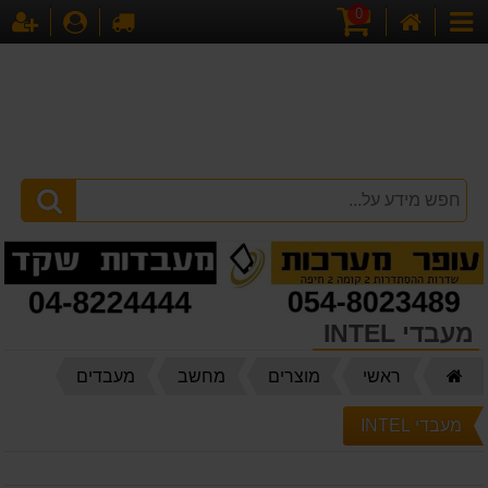
0
דף
עגלת
לקופה
התחברו
הר
קטגוריות
הבית
קניות
מעבדי INTEL
דף
ראשי
מוצרים
מחשב
מעבדים
הבית
מעבדי INTEL