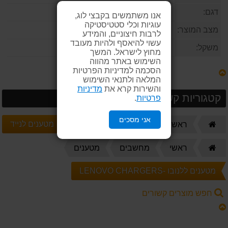
דגם:
W520 W530
אנו משתמשים בקבצי לוג,
עוגיות וכלי סטטיסטיקה
מצב המוצר:
חדש
לרבות חיצוניים, והמידע
עשוי להיאסף ולהיות מעובד
משקל:
240kg
מחוץ לישראל. המשך
השימוש באתר מהווה
הסכמה למדיניות הפרטיות
המלאה ולתנאי השימוש
והשירות קרא את
מדיניות
קטגוריות קשורות
פרטיות
.
אני מסכים
דף
מטענים לנייד
ראשי
מחשבים
מטענים
הבית
דף
ראשי
מחשבים
מטענים
הבית
מטענים ללנובו -LENOVO CHARGERS
חפש מוצרים קשורים