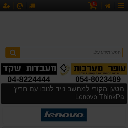
0
דף
עגלת
לקופה
התחברו
הר
קטגוריות
הבית
קניות
מטען מקורי למחשב נייד לנובו עם חריץ
Lenovo ThinkPa