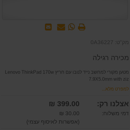
הדפס
WhatsApp
שאל
שלח
-
אותנו
לחבר
שאל
על
מק"ט: 0A36227
אותנו
המוצר
על
מכירה רגילה
המוצר
מטען מקורי למחשב נייד לנובו עם חריץ Lenovo ThinkPad 170w
7.9X5.0mm with ziz
למפרט מלא...
אצלנו רק:
399.00 ₪
דמי משלוח:
30.00 ₪
(אפשרות לאיסוף עצמי)