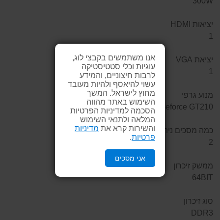
300W
יציאות HDMI
1
אנו משתמשים בקבצי לוג,
יציאת VGA
עוגיות וכלי סטטיסטיקה
1
לרבות חיצוניים, והמידע
עשוי להיאסף ולהיות מעובד
מחוץ לישראל. המשך
מנוע גרפי
השימוש באתר מהווה
Nvidia Geforce GT210
הסכמה למדיניות הפרטיות
המלאה ולתנאי השימוש
והשירות קרא את
מדיניות
כמה מסכים ניתן לחבר
פרטיות
.
2
אני מסכים
ממשק זיכרון
64BIT
סוג זיכרון
DDR3