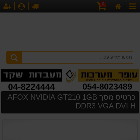
0
דף
עגלת
לקופה
התחברו
הר
קטגוריות
הבית
קניות
כרטיס מסך AFOX NVIDIA GT210 1GB
DDR3 VGA DVI H