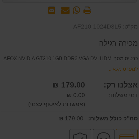
הדפס
WhatsApp
שאל
שלח
-
אותנו
לחבר
שאל
על
מק"ט: AF210-1024D3L5
אותנו
המוצר
על
מכירה רגילה
המוצר
כרטיס מסך AFOX NVIDIA GT210 1GB DDR3 VGA DVI HDMI
למפרט מלא...
אצלנו רק:
179.00 ₪
דמי משלוח:
0.00 ₪
(אפשרות לאיסוף עצמי)
סה"כ כולל משלוח:
179.00 ₪
לחץ
שירות
קניה