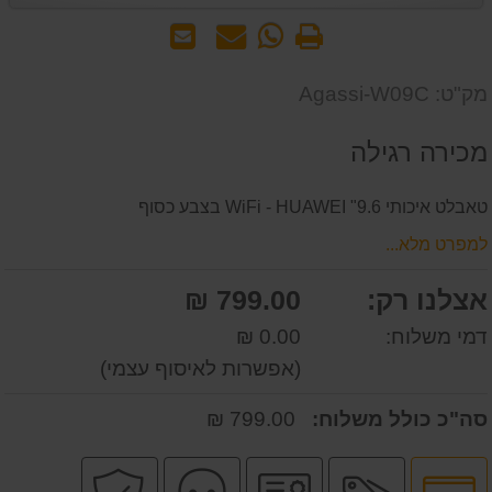
הדפס
WhatsApp
שאל
שלח
-
אותנו
לחבר
שאל
על
מק"ט: Agassi-W09C
אותנו
המוצר
על
מכירה רגילה
המוצר
טאבלט איכותי 9.6" WiFi - HUAWEI בצבע כסוף
למפרט מלא...
אצלנו רק:
799.00 ₪
דמי משלוח:
0.00 ₪
(אפשרות לאיסוף עצמי)
סה"כ כולל משלוח:
799.00 ₪
לחץ
מבצע
יבואן
שירות
קניה