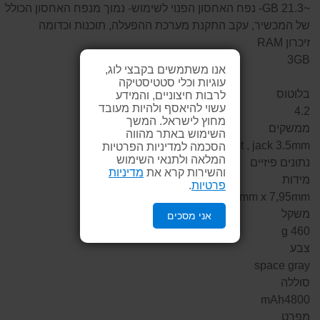
~21.3 GB- נפח האחסון הפנוי לשימוש- נמוך מנפח האחסון הכולל
של המכשיר, עקב התקנת מערכת ההפעלה, תוכנות וכדומה
זיכרון RAM
3GB
אנו משתמשים בקבצי לוג,
עוגיות וכלי סטטיסטיקה
בלוטוס
לרבות חיצוניים, והמידע
עשוי להיאסף ולהיות מעובד
4.2
מחוץ לישראל. המשך
ממשקים
השימוש באתר מהווה
USB 2.0, microSD card slot , jack 3.5mm
הסכמה למדיניות הפרטיות
המלאה ולתנאי השימוש
נתונים פיזיים
והשירות קרא את
מדיניות
מידות
פרטיות
.
mm 229,8 x 159,8mm x 7,95mm
משקל
אני מסכים
460 g
צבע
space gray
סוללה
mAh4800
מפרט