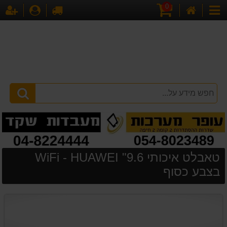
0
דף
עגלת
לקופה
התחברו
הר
קטגוריות
הבית
קניות
טאבלט איכותי 9.6" WiFi - HUAWEI
בצבע כסוף